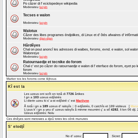
Po cåzer di l' eciclopedeye wikipedia
Moderateu
lucyin
Tecses e walon
Moderateu
lucyin
Walotux
Cåzer des libes programes éndjolikes, di Linux et d' ôtès afwaires d' infôrmat
Moderateu
djan-djan
Hårdêyes
Chal on pout anoncî les adresses di waibes, foroms, evnd. e walon, sol walon o
Walonreye
Moderateu
lucyin
Ratournaedje et tecnike do forom
Chal c' est po cåzer do ratournaedje e walon di l' eterface do forom, eyet po 
forom
Moderateu
lucyin
Marker tos les foroms come léjhous
Kî est la
Les uzeus ont scrît on totå di
7726
årtikes
I gn a
103
uzeus edjîstrés
Li dierin uzeu ki s' a-st edjîstré c' est
Marilynn
Å totå i gn a
189
uzeus d' raloyîs :: 0 edjîstrés, 0 catchîs et 189 viziteus [
Mana
Li pus k' i gn a yeu d' uzeus raloyîs å minme moumint ç' a stî
4282
, li lon 06 dj
Uzeus edjîstrés: Nolu
Ces dnêyes sont metowes a djoû totes les cénk munutes
S' elodjî
No d' uzeu:
Sicret: