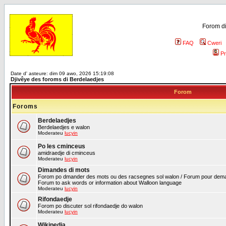
Forom di
FAQ
Cweri
Pr
Date d' asteure: dim 09 awo, 2026 15:19:08
Djivêye des foroms di Berdelaedjes
Forom
Foroms
Berdelaedjes
Berdelaedjes e walon
Moderateu
lucyin
Po les cminceus
amidraedje di cminceus
Moderateu
lucyin
Dimandes di mots
Forom po dmander des mots ou des racsegnes sol walon / Forum pour deman
Forum to ask words or information about Walloon language
Moderateu
lucyin
Rifondaedje
Forom po discuter sol rifondaedje do walon
Moderateu
lucyin
Wikipedia