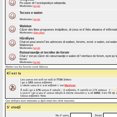
Po cåzer di l' eciclopedeye wikipedia
Moderateu
lucyin
Tecses e walon
Moderateu
lucyin
Walotux
Cåzer des libes programes éndjolikes, di Linux et d' ôtès afwaires d' infôrmat
Moderateu
djan-djan
Hårdêyes
Chal on pout anoncî les adresses di waibes, foroms, evnd. e walon, sol walon o
Walonreye
Moderateu
lucyin
Ratournaedje et tecnike do forom
Chal c' est po cåzer do ratournaedje e walon di l' eterface do forom, eyet po 
forom
Moderateu
lucyin
Marker tos les foroms come léjhous
Kî est la
Les uzeus ont scrît on totå di
7726
årtikes
I gn a
103
uzeus edjîstrés
Li dierin uzeu ki s' a-st edjîstré c' est
Marilynn
Å totå i gn a
176
uzeus d' raloyîs :: 0 edjîstrés, 0 catchîs et 176 viziteus [
Mana
Li pus k' i gn a yeu d' uzeus raloyîs å minme moumint ç' a stî
4282
, li lon 06 dj
Uzeus edjîstrés: Nolu
Ces dnêyes sont metowes a djoû totes les cénk munutes
S' elodjî
No d' uzeu:
Sicret: