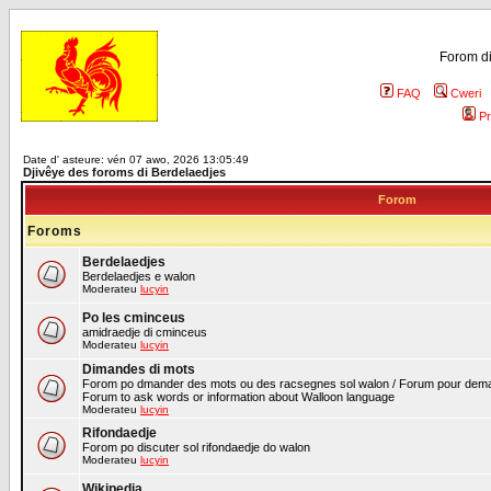
Forom di
FAQ
Cweri
Pr
Date d' asteure: vén 07 awo, 2026 13:05:49
Djivêye des foroms di Berdelaedjes
Forom
Foroms
Berdelaedjes
Berdelaedjes e walon
Moderateu
lucyin
Po les cminceus
amidraedje di cminceus
Moderateu
lucyin
Dimandes di mots
Forom po dmander des mots ou des racsegnes sol walon / Forum pour deman
Forum to ask words or information about Walloon language
Moderateu
lucyin
Rifondaedje
Forom po discuter sol rifondaedje do walon
Moderateu
lucyin
Wikipedia