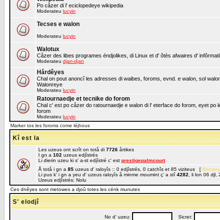
Po cåzer di l' eciclopedeye wikipedia
Moderateu
lucyin
Tecses e walon
Moderateu
lucyin
Walotux
Cåzer des libes programes éndjolikes, di Linux et d' ôtès afwaires d' infôrmat
Moderateu
djan-djan
Hårdêyes
Chal on pout anoncî les adresses di waibes, foroms, evnd. e walon, sol walon o
Walonreye
Moderateu
lucyin
Ratournaedje et tecnike do forom
Chal c' est po cåzer do ratournaedje e walon di l' eterface do forom, eyet po 
forom
Moderateu
lucyin
Marker tos les foroms come léjhous
Kî est la
Les uzeus ont scrît on totå di
7726
årtikes
I gn a
102
uzeus edjîstrés
Li dierin uzeu ki s' a-st edjîstré c' est
prestigepalmcourt
Å totå i gn a
85
uzeus d' raloyîs :: 0 edjîstrés, 0 catchîs et 85 viziteus [
Manaed
Li pus k' i gn a yeu d' uzeus raloyîs å minme moumint ç' a stî
4282
, li lon 06 dj
Uzeus edjîstrés: Nolu
Ces dnêyes sont metowes a djoû totes les cénk munutes
S' elodjî
No d' uzeu:
Sicret: