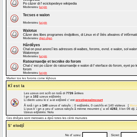
Po cåzer di l' eciclopedeye wikipedia
Moderateu
lucyin
Tecses e walon
Moderateu
lucyin
Walotux
Cåzer des libes programes éndjolikes, di Linux et d' ôtès afwaires d' infôrmat
Moderateu
djan-djan
Hårdêyes
Chal on pout anoncî les adresses di waibes, foroms, evnd. e walon, sol walon o
Walonreye
Moderateu
lucyin
Ratournaedje et tecnike do forom
Chal c' est po cåzer do ratournaedje e walon di l' eterface do forom, eyet po 
forom
Moderateu
lucyin
Marker tos les foroms come léjhous
Kî est la
Les uzeus ont scrît on totå di
7726
årtikes
I gn a
102
uzeus edjîstrés
Li dierin uzeu ki s' a-st edjîstré c' est
prestigepalmcourt
Å totå i gn a
140
uzeus d' raloyîs :: 0 edjîstrés, 0 catchîs et 140 viziteus [
Mana
Li pus k' i gn a yeu d' uzeus raloyîs å minme moumint ç' a stî
4282
, li lon 06 dj
Uzeus edjîstrés: Nolu
Ces dnêyes sont metowes a djoû totes les cénk munutes
S' elodjî
No d' uzeu:
Sicret: