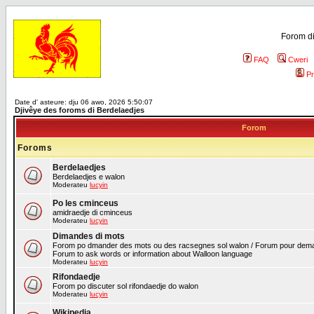
Forom di
FAQ
Cweri
Pr
Date d' asteure: dju 06 awo, 2026 5:50:07
Djivêye des foroms di Berdelaedjes
Forom
Foroms
Berdelaedjes
Berdelaedjes e walon
Moderateu
lucyin
Po les cminceus
amidraedje di cminceus
Moderateu
lucyin
Dimandes di mots
Forom po dmander des mots ou des racsegnes sol walon / Forum pour deman
Forum to ask words or information about Walloon language
Moderateu
lucyin
Rifondaedje
Forom po discuter sol rifondaedje do walon
Moderateu
lucyin
Wikipedia