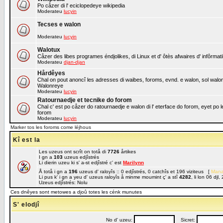
Po cåzer di l' eciclopedeye wikipedia
Moderateu
lucyin
Tecses e walon
Moderateu
lucyin
Walotux
Cåzer des libes programes éndjolikes, di Linux et d' ôtès afwaires d' infôrmat
Moderateu
djan-djan
Hårdêyes
Chal on pout anoncî les adresses di waibes, foroms, evnd. e walon, sol walon o
Walonreye
Moderateu
lucyin
Ratournaedje et tecnike do forom
Chal c' est po cåzer do ratournaedje e walon di l' eterface do forom, eyet po 
forom
Moderateu
lucyin
Marker tos les foroms come léjhous
Kî est la
Les uzeus ont scrît on totå di
7726
årtikes
I gn a
103
uzeus edjîstrés
Li dierin uzeu ki s' a-st edjîstré c' est
Marilynn
Å totå i gn a
196
uzeus d' raloyîs :: 0 edjîstrés, 0 catchîs et 196 viziteus [
Mana
Li pus k' i gn a yeu d' uzeus raloyîs å minme moumint ç' a stî
4282
, li lon 06 dj
Uzeus edjîstrés: Nolu
Ces dnêyes sont metowes a djoû totes les cénk munutes
S' elodjî
No d' uzeu:
Sicret: