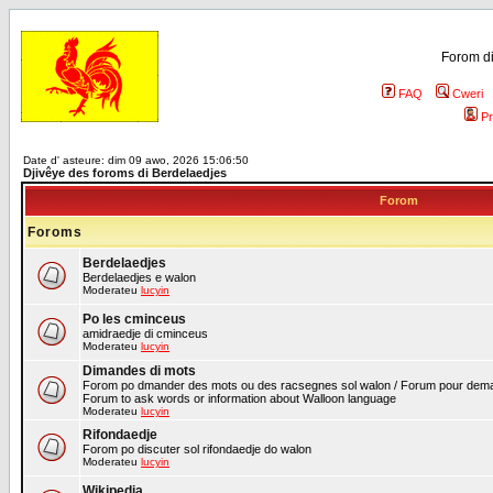
Forom di
FAQ
Cweri
Pr
Date d' asteure: dim 09 awo, 2026 15:06:50
Djivêye des foroms di Berdelaedjes
Forom
Foroms
Berdelaedjes
Berdelaedjes e walon
Moderateu
lucyin
Po les cminceus
amidraedje di cminceus
Moderateu
lucyin
Dimandes di mots
Forom po dmander des mots ou des racsegnes sol walon / Forum pour deman
Forum to ask words or information about Walloon language
Moderateu
lucyin
Rifondaedje
Forom po discuter sol rifondaedje do walon
Moderateu
lucyin
Wikipedia