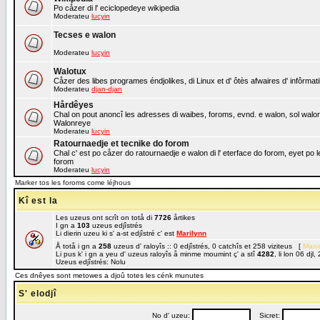
Po cåzer di l' eciclopedeye wikipedia
Moderateu
lucyin
Tecses e walon
Moderateu
lucyin
Walotux
Cåzer des libes programes éndjolikes, di Linux et d' ôtès afwaires d' infôrmat
Moderateu
djan-djan
Hårdêyes
Chal on pout anoncî les adresses di waibes, foroms, evnd. e walon, sol walon o
Walonreye
Moderateu
lucyin
Ratournaedje et tecnike do forom
Chal c' est po cåzer do ratournaedje e walon di l' eterface do forom, eyet po 
forom
Moderateu
lucyin
Marker tos les foroms come léjhous
Kî est la
Les uzeus ont scrît on totå di
7726
årtikes
I gn a
103
uzeus edjîstrés
Li dierin uzeu ki s' a-st edjîstré c' est
Marilynn
Å totå i gn a
258
uzeus d' raloyîs :: 0 edjîstrés, 0 catchîs et 258 viziteus [
Mana
Li pus k' i gn a yeu d' uzeus raloyîs å minme moumint ç' a stî
4282
, li lon 06 dj
Uzeus edjîstrés: Nolu
Ces dnêyes sont metowes a djoû totes les cénk munutes
S' elodjî
No d' uzeu:
Sicret: