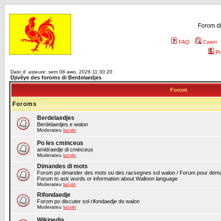
Forom di
FAQ
Cweri
Pr
Date d' asteure: sem 08 awo, 2026 11:30:20
Djivêye des foroms di Berdelaedjes
Forom
Foroms
Berdelaedjes
Berdelaedjes e walon
Moderateu
lucyin
Po les cminceus
amidraedje di cminceus
Moderateu
lucyin
Dimandes di mots
Forom po dmander des mots ou des racsegnes sol walon / Forum pour deman
Forum to ask words or information about Walloon language
Moderateu
lucyin
Rifondaedje
Forom po discuter sol rifondaedje do walon
Moderateu
lucyin
Wikipedia