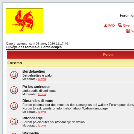
Forom di
FAQ
Cweri
Pr
Date d' asteure: sem 08 awo, 2026 11:17:46
Djivêye des foroms di Berdelaedjes
Forom
Foroms
Berdelaedjes
Berdelaedjes e walon
Moderateu
lucyin
Po les cminceus
amidraedje di cminceus
Moderateu
lucyin
Dimandes di mots
Forom po dmander des mots ou des racsegnes sol walon / Forum pour deman
Forum to ask words or information about Walloon language
Moderateu
lucyin
Rifondaedje
Forom po discuter sol rifondaedje do walon
Moderateu
lucyin
Wikipedia