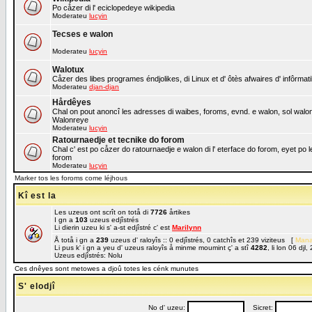
Po cåzer di l' eciclopedeye wikipedia
Moderateu
lucyin
Tecses e walon
Moderateu
lucyin
Walotux
Cåzer des libes programes éndjolikes, di Linux et d' ôtès afwaires d' infôrmat
Moderateu
djan-djan
Hårdêyes
Chal on pout anoncî les adresses di waibes, foroms, evnd. e walon, sol walon o
Walonreye
Moderateu
lucyin
Ratournaedje et tecnike do forom
Chal c' est po cåzer do ratournaedje e walon di l' eterface do forom, eyet po 
forom
Moderateu
lucyin
Marker tos les foroms come léjhous
Kî est la
Les uzeus ont scrît on totå di
7726
årtikes
I gn a
103
uzeus edjîstrés
Li dierin uzeu ki s' a-st edjîstré c' est
Marilynn
Å totå i gn a
239
uzeus d' raloyîs :: 0 edjîstrés, 0 catchîs et 239 viziteus [
Mana
Li pus k' i gn a yeu d' uzeus raloyîs å minme moumint ç' a stî
4282
, li lon 06 dj
Uzeus edjîstrés: Nolu
Ces dnêyes sont metowes a djoû totes les cénk munutes
S' elodjî
No d' uzeu:
Sicret: