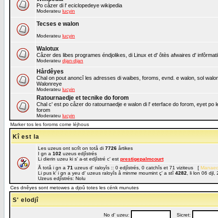
Po cåzer di l' eciclopedeye wikipedia
Moderateu
lucyin
Tecses e walon
Moderateu
lucyin
Walotux
Cåzer des libes programes éndjolikes, di Linux et d' ôtès afwaires d' infôrmat
Moderateu
djan-djan
Hårdêyes
Chal on pout anoncî les adresses di waibes, foroms, evnd. e walon, sol walon o
Walonreye
Moderateu
lucyin
Ratournaedje et tecnike do forom
Chal c' est po cåzer do ratournaedje e walon di l' eterface do forom, eyet po 
forom
Moderateu
lucyin
Marker tos les foroms come léjhous
Kî est la
Les uzeus ont scrît on totå di
7726
årtikes
I gn a
102
uzeus edjîstrés
Li dierin uzeu ki s' a-st edjîstré c' est
prestigepalmcourt
Å totå i gn a
71
uzeus d' raloyîs :: 0 edjîstrés, 0 catchîs et 71 viziteus [
Manaed
Li pus k' i gn a yeu d' uzeus raloyîs å minme moumint ç' a stî
4282
, li lon 06 dj
Uzeus edjîstrés: Nolu
Ces dnêyes sont metowes a djoû totes les cénk munutes
S' elodjî
No d' uzeu:
Sicret: