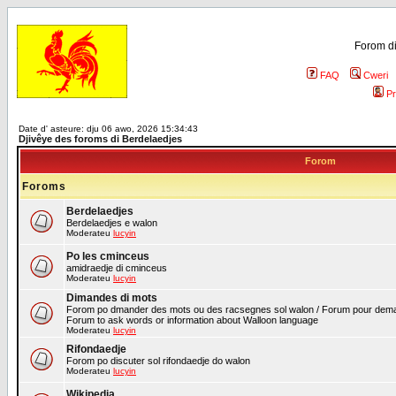
Forom di
FAQ
Cweri
Pr
Date d' asteure: dju 06 awo, 2026 15:34:43
Djivêye des foroms di Berdelaedjes
Forom
Foroms
Berdelaedjes
Berdelaedjes e walon
Moderateu
lucyin
Po les cminceus
amidraedje di cminceus
Moderateu
lucyin
Dimandes di mots
Forom po dmander des mots ou des racsegnes sol walon / Forum pour deman
Forum to ask words or information about Walloon language
Moderateu
lucyin
Rifondaedje
Forom po discuter sol rifondaedje do walon
Moderateu
lucyin
Wikipedia