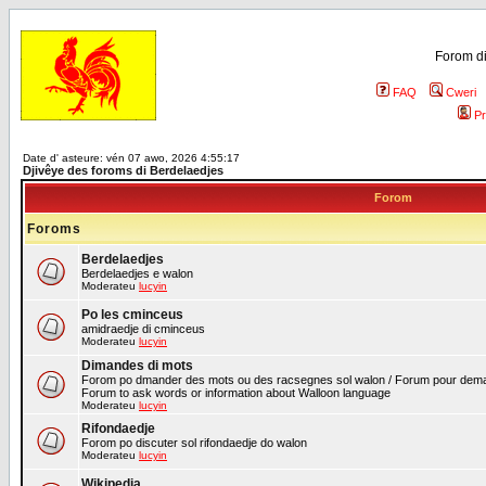
Forom di
FAQ
Cweri
Pr
Date d' asteure: vén 07 awo, 2026 4:55:17
Djivêye des foroms di Berdelaedjes
Forom
Foroms
Berdelaedjes
Berdelaedjes e walon
Moderateu
lucyin
Po les cminceus
amidraedje di cminceus
Moderateu
lucyin
Dimandes di mots
Forom po dmander des mots ou des racsegnes sol walon / Forum pour deman
Forum to ask words or information about Walloon language
Moderateu
lucyin
Rifondaedje
Forom po discuter sol rifondaedje do walon
Moderateu
lucyin
Wikipedia