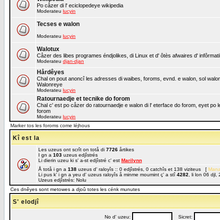
Po cåzer di l' eciclopedeye wikipedia
Moderateu
lucyin
Tecses e walon
Moderateu
lucyin
Walotux
Cåzer des libes programes éndjolikes, di Linux et d' ôtès afwaires d' infôrmat
Moderateu
djan-djan
Hårdêyes
Chal on pout anoncî les adresses di waibes, foroms, evnd. e walon, sol walon o
Walonreye
Moderateu
lucyin
Ratournaedje et tecnike do forom
Chal c' est po cåzer do ratournaedje e walon di l' eterface do forom, eyet po 
forom
Moderateu
lucyin
Marker tos les foroms come léjhous
Kî est la
Les uzeus ont scrît on totå di
7726
årtikes
I gn a
103
uzeus edjîstrés
Li dierin uzeu ki s' a-st edjîstré c' est
Marilynn
Å totå i gn a
138
uzeus d' raloyîs :: 0 edjîstrés, 0 catchîs et 138 viziteus [
Mana
Li pus k' i gn a yeu d' uzeus raloyîs å minme moumint ç' a stî
4282
, li lon 06 dj
Uzeus edjîstrés: Nolu
Ces dnêyes sont metowes a djoû totes les cénk munutes
S' elodjî
No d' uzeu:
Sicret: