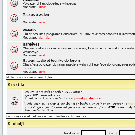
Po cåzer di l' eciclopedeye wikipedia
Moderateu
lucyin
Tecses e walon
Moderateu
lucyin
Walotux
Cåzer des libes programes éndjolikes, di Linux et d' ôtès afwaires d' infôrmat
Moderateu
djan-djan
Hårdêyes
Chal on pout anoncî les adresses di waibes, foroms, evnd. e walon, sol walon o
Walonreye
Moderateu
lucyin
Ratournaedje et tecnike do forom
Chal c' est po cåzer do ratournaedje e walon di l' eterface do forom, eyet po 
forom
Moderateu
lucyin
Marker tos les foroms come léjhous
Kî est la
Les uzeus ont scrît on totå di
7726
årtikes
I gn a
102
uzeus edjîstrés
Li dierin uzeu ki s' a-st edjîstré c' est
prestigepalmcourt
Å totå i gn a
161
uzeus d' raloyîs :: 0 edjîstrés, 0 catchîs et 161 viziteus [
Mana
Li pus k' i gn a yeu d' uzeus raloyîs å minme moumint ç' a stî
4282
, li lon 06 dj
Uzeus edjîstrés: Nolu
Ces dnêyes sont metowes a djoû totes les cénk munutes
S' elodjî
No d' uzeu:
Sicret: