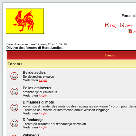
Forom di
FAQ
Cweri
Pr
Date d' asteure: vén 07 awo, 2026 1:39:16
Djivêye des foroms di Berdelaedjes
Forom
Foroms
Berdelaedjes
Berdelaedjes e walon
Moderateu
lucyin
Po les cminceus
amidraedje di cminceus
Moderateu
lucyin
Dimandes di mots
Forom po dmander des mots ou des racsegnes sol walon / Forum pour deman
Forum to ask words or information about Walloon language
Moderateu
lucyin
Rifondaedje
Forom po discuter sol rifondaedje do walon
Moderateu
lucyin
Wikipedia