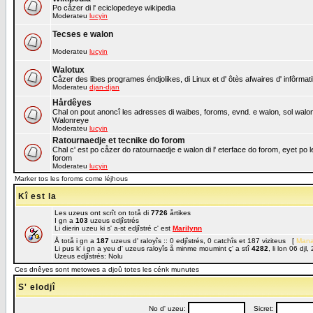
Po cåzer di l' eciclopedeye wikipedia
Moderateu
lucyin
Tecses e walon
Moderateu
lucyin
Walotux
Cåzer des libes programes éndjolikes, di Linux et d' ôtès afwaires d' infôrmat
Moderateu
djan-djan
Hårdêyes
Chal on pout anoncî les adresses di waibes, foroms, evnd. e walon, sol walon o
Walonreye
Moderateu
lucyin
Ratournaedje et tecnike do forom
Chal c' est po cåzer do ratournaedje e walon di l' eterface do forom, eyet po 
forom
Moderateu
lucyin
Marker tos les foroms come léjhous
Kî est la
Les uzeus ont scrît on totå di
7726
årtikes
I gn a
103
uzeus edjîstrés
Li dierin uzeu ki s' a-st edjîstré c' est
Marilynn
Å totå i gn a
187
uzeus d' raloyîs :: 0 edjîstrés, 0 catchîs et 187 viziteus [
Mana
Li pus k' i gn a yeu d' uzeus raloyîs å minme moumint ç' a stî
4282
, li lon 06 dj
Uzeus edjîstrés: Nolu
Ces dnêyes sont metowes a djoû totes les cénk munutes
S' elodjî
No d' uzeu:
Sicret: