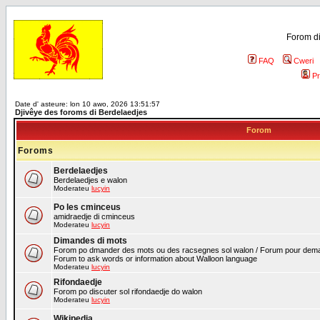
Forom di
FAQ
Cweri
Pr
Date d' asteure: lon 10 awo, 2026 13:51:57
Djivêye des foroms di Berdelaedjes
Forom
Foroms
Berdelaedjes
Berdelaedjes e walon
Moderateu
lucyin
Po les cminceus
amidraedje di cminceus
Moderateu
lucyin
Dimandes di mots
Forom po dmander des mots ou des racsegnes sol walon / Forum pour deman
Forum to ask words or information about Walloon language
Moderateu
lucyin
Rifondaedje
Forom po discuter sol rifondaedje do walon
Moderateu
lucyin
Wikipedia