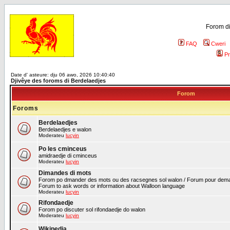
Forom di
FAQ
Cweri
Pr
Date d' asteure: dju 06 awo, 2026 10:40:40
Djivêye des foroms di Berdelaedjes
Forom
Foroms
Berdelaedjes
Berdelaedjes e walon
Moderateu
lucyin
Po les cminceus
amidraedje di cminceus
Moderateu
lucyin
Dimandes di mots
Forom po dmander des mots ou des racsegnes sol walon / Forum pour deman
Forum to ask words or information about Walloon language
Moderateu
lucyin
Rifondaedje
Forom po discuter sol rifondaedje do walon
Moderateu
lucyin
Wikipedia