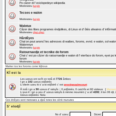
Po cåzer di l' eciclopedeye wikipedia
Moderateu
lucyin
Tecses e walon
Moderateu
lucyin
Walotux
Cåzer des libes programes éndjolikes, di Linux et d' ôtès afwaires d' infôrmat
Moderateu
djan-djan
Hårdêyes
Chal on pout anoncî les adresses di waibes, foroms, evnd. e walon, sol walon o
Walonreye
Moderateu
lucyin
Ratournaedje et tecnike do forom
Chal c' est po cåzer do ratournaedje e walon di l' eterface do forom, eyet po 
forom
Moderateu
lucyin
Marker tos les foroms come léjhous
Kî est la
Les uzeus ont scrît on totå di
7726
årtikes
I gn a
102
uzeus edjîstrés
Li dierin uzeu ki s' a-st edjîstré c' est
prestigepalmcourt
Å totå i gn a
90
uzeus d' raloyîs :: 0 edjîstrés, 0 catchîs et 90 viziteus [
Manaed
Li pus k' i gn a yeu d' uzeus raloyîs å minme moumint ç' a stî
4282
, li lon 06 dj
Uzeus edjîstrés: Nolu
Ces dnêyes sont metowes a djoû totes les cénk munutes
S' elodjî
No d' uzeu:
Sicret: