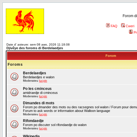
Forom di
FAQ
Cweri
Pr
Date d' asteure: sem 08 awo, 2026 11:18:08
Djivêye des foroms di Berdelaedjes
Forom
Foroms
Berdelaedjes
Berdelaedjes e walon
Moderateu
lucyin
Po les cminceus
amidraedje di cminceus
Moderateu
lucyin
Dimandes di mots
Forom po dmander des mots ou des racsegnes sol walon / Forum pour deman
Forum to ask words or information about Walloon language
Moderateu
lucyin
Rifondaedje
Forom po discuter sol rifondaedje do walon
Moderateu
lucyin
Wikipedia