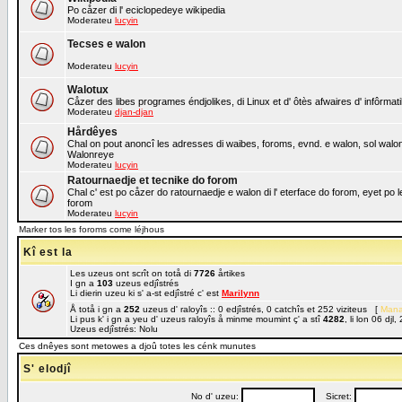
Po cåzer di l' eciclopedeye wikipedia
Moderateu
lucyin
Tecses e walon
Moderateu
lucyin
Walotux
Cåzer des libes programes éndjolikes, di Linux et d' ôtès afwaires d' infôrmat
Moderateu
djan-djan
Hårdêyes
Chal on pout anoncî les adresses di waibes, foroms, evnd. e walon, sol walon o
Walonreye
Moderateu
lucyin
Ratournaedje et tecnike do forom
Chal c' est po cåzer do ratournaedje e walon di l' eterface do forom, eyet po 
forom
Moderateu
lucyin
Marker tos les foroms come léjhous
Kî est la
Les uzeus ont scrît on totå di
7726
årtikes
I gn a
103
uzeus edjîstrés
Li dierin uzeu ki s' a-st edjîstré c' est
Marilynn
Å totå i gn a
252
uzeus d' raloyîs :: 0 edjîstrés, 0 catchîs et 252 viziteus [
Mana
Li pus k' i gn a yeu d' uzeus raloyîs å minme moumint ç' a stî
4282
, li lon 06 dj
Uzeus edjîstrés: Nolu
Ces dnêyes sont metowes a djoû totes les cénk munutes
S' elodjî
No d' uzeu:
Sicret: