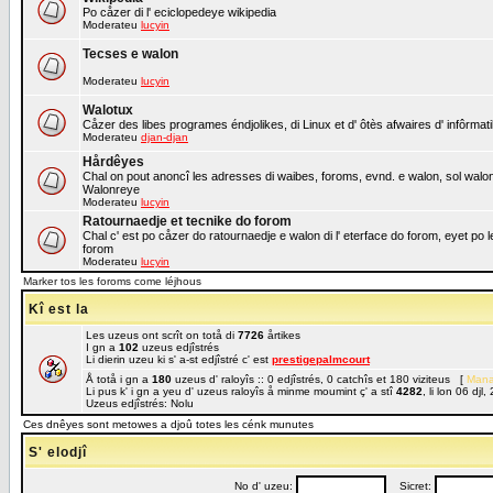
Po cåzer di l' eciclopedeye wikipedia
Moderateu
lucyin
Tecses e walon
Moderateu
lucyin
Walotux
Cåzer des libes programes éndjolikes, di Linux et d' ôtès afwaires d' infôrmat
Moderateu
djan-djan
Hårdêyes
Chal on pout anoncî les adresses di waibes, foroms, evnd. e walon, sol walon o
Walonreye
Moderateu
lucyin
Ratournaedje et tecnike do forom
Chal c' est po cåzer do ratournaedje e walon di l' eterface do forom, eyet po 
forom
Moderateu
lucyin
Marker tos les foroms come léjhous
Kî est la
Les uzeus ont scrît on totå di
7726
årtikes
I gn a
102
uzeus edjîstrés
Li dierin uzeu ki s' a-st edjîstré c' est
prestigepalmcourt
Å totå i gn a
180
uzeus d' raloyîs :: 0 edjîstrés, 0 catchîs et 180 viziteus [
Mana
Li pus k' i gn a yeu d' uzeus raloyîs å minme moumint ç' a stî
4282
, li lon 06 dj
Uzeus edjîstrés: Nolu
Ces dnêyes sont metowes a djoû totes les cénk munutes
S' elodjî
No d' uzeu:
Sicret: