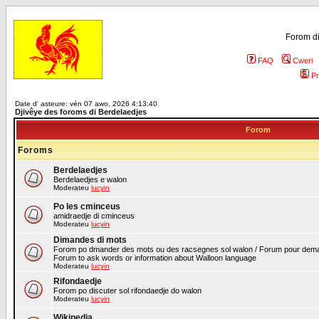
Forom di
FAQ
Cweri
Pr
Date d' asteure: vén 07 awo, 2026 4:13:40
Djivêye des foroms di Berdelaedjes
Forom
Foroms
Berdelaedjes
Berdelaedjes e walon
Moderateu
lucyin
Po les cminceus
amidraedje di cminceus
Moderateu
lucyin
Dimandes di mots
Forom po dmander des mots ou des racsegnes sol walon / Forum pour deman
Forum to ask words or information about Walloon language
Moderateu
lucyin
Rifondaedje
Forom po discuter sol rifondaedje do walon
Moderateu
lucyin
Wikipedia