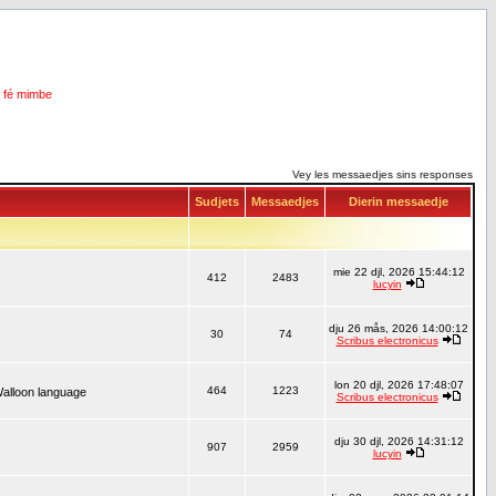
i fé mimbe
Vey les messaedjes sins responses
Sudjets
Messaedjes
Dierin messaedje
mie 22 djl, 2026 15:44:12
412
2483
lucyin
dju 26 mås, 2026 14:00:12
30
74
Scribus electronicus
lon 20 djl, 2026 17:48:07
464
1223
Walloon language
Scribus electronicus
dju 30 djl, 2026 14:31:12
907
2959
lucyin