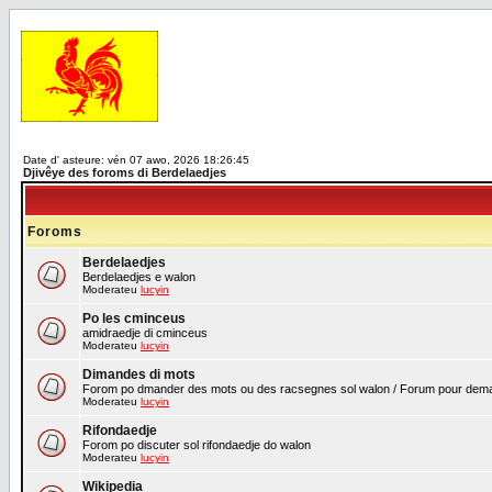
Date d' asteure: vén 07 awo, 2026 18:26:45
Djivêye des foroms di Berdelaedjes
Foroms
Berdelaedjes
Berdelaedjes e walon
Moderateu
lucyin
Po les cminceus
amidraedje di cminceus
Moderateu
lucyin
Dimandes di mots
Forom po dmander des mots ou des racsegnes sol walon / Forum pour demand
Moderateu
lucyin
Rifondaedje
Forom po discuter sol rifondaedje do walon
Moderateu
lucyin
Wikipedia