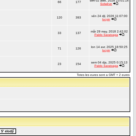
dim 02 awo, 2026 23:01:14
66
177
Solwève
vén 24 djl, 2026 11:07:00
120
393
lucyin
mår 29 may, 2018 2:42:02
33
137
Pablo Saratxaga
lon 14 avr, 2025 18:50:25
71
126
lucyin
sem 04 dja, 2025 0:15:13
23
154
Pablo Saratxaga
Totes les eures sont a GMT + 2 eures