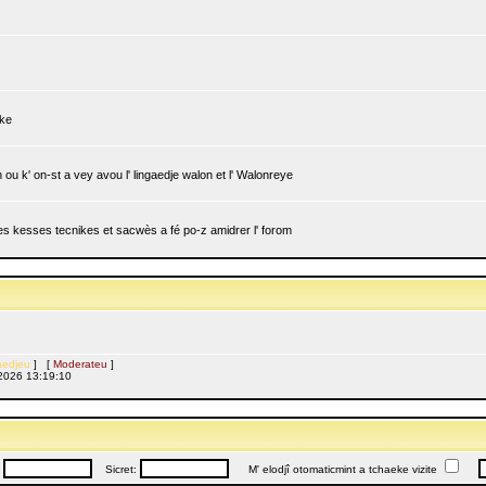
ike
ou k' on-st a vey avou l' lingaedje walon et l' Walonreye
 les kesses tecnikes et sacwès a fé po-z amidrer l' forom
edjeu
] [
Moderateu
]
l, 2026 13:19:10
:
Sicret:
M' elodjî otomaticmint a tchaeke vizite