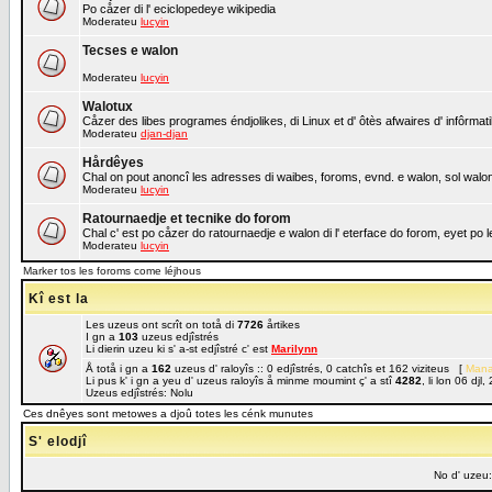
Po cåzer di l' eciclopedeye wikipedia
Moderateu
lucyin
Tecses e walon
Moderateu
lucyin
Walotux
Cåzer des libes programes éndjolikes, di Linux et d' ôtès afwaires d' infôrmat
Moderateu
djan-djan
Hårdêyes
Chal on pout anoncî les adresses di waibes, foroms, evnd. e walon, sol walon 
Moderateu
lucyin
Ratournaedje et tecnike do forom
Chal c' est po cåzer do ratournaedje e walon di l' eterface do forom, eyet po
Moderateu
lucyin
Marker tos les foroms come léjhous
Kî est la
Les uzeus ont scrît on totå di
7726
årtikes
I gn a
103
uzeus edjîstrés
Li dierin uzeu ki s' a-st edjîstré c' est
Marilynn
Å totå i gn a
162
uzeus d' raloyîs :: 0 edjîstrés, 0 catchîs et 162 viziteus [
Mana
Li pus k' i gn a yeu d' uzeus raloyîs å minme moumint ç' a stî
4282
, li lon 06 dj
Uzeus edjîstrés: Nolu
Ces dnêyes sont metowes a djoû totes les cénk munutes
S' elodjî
No d' uzeu