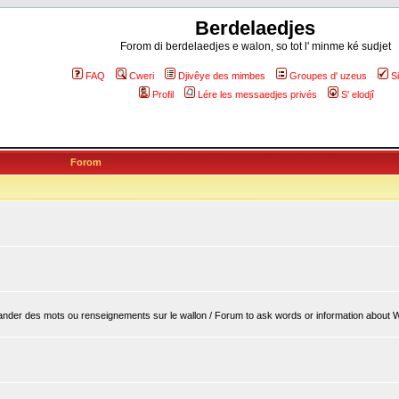
Berdelaedjes
Forom di berdelaedjes e walon, so tot l' minme ké sudjet
FAQ
Cweri
Djivêye des mimbes
Groupes d' uzeus
S
Profil
Lére les messaedjes privés
S' elodjî
Forom
er des mots ou renseignements sur le wallon / Forum to ask words or information about 