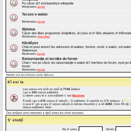
Po cåzer di l' eciclopedeye wikipedia
Moderateu
lucyin
Tecses e walon
Moderateu
lucyin
Walotux
Cåzer des libes programes éndjolikes, di Linux et d' ôtès afwaires d' infôrmat
Moderateu
djan-djan
Hårdêyes
Chal on pout anoncî les adresses di waibes, foroms, evnd. e walon, sol walon o
Walonreye
Moderateu
lucyin
Ratournaedje et tecnike do forom
Chal c' est po cåzer do ratournaedje e walon di l' eterface do forom, eyet po 
forom
Moderateu
lucyin
Marker tos les foroms come léjhous
Kî est la
Les uzeus ont scrît on totå di
7726
årtikes
I gn a
103
uzeus edjîstrés
Li dierin uzeu ki s' a-st edjîstré c' est
Marilynn
Å totå i gn a
276
uzeus d' raloyîs :: 0 edjîstrés, 0 catchîs et 276 viziteus [
Mana
Li pus k' i gn a yeu d' uzeus raloyîs å minme moumint ç' a stî
4282
, li lon 06 dj
Uzeus edjîstrés: Nolu
Ces dnêyes sont metowes a djoû totes les cénk munutes
S' elodjî
No d' uzeu:
Sicret: