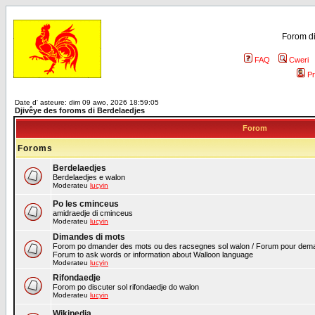
Forom di
FAQ
Cweri
Pr
Date d' asteure: dim 09 awo, 2026 18:59:05
Djivêye des foroms di Berdelaedjes
Forom
Foroms
Berdelaedjes
Berdelaedjes e walon
Moderateu
lucyin
Po les cminceus
amidraedje di cminceus
Moderateu
lucyin
Dimandes di mots
Forom po dmander des mots ou des racsegnes sol walon / Forum pour deman
Forum to ask words or information about Walloon language
Moderateu
lucyin
Rifondaedje
Forom po discuter sol rifondaedje do walon
Moderateu
lucyin
Wikipedia