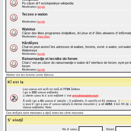
Po cåzer di l' eciclopedeye wikipedia
Moderateu
lucyin
Tecses e walon
Moderateu
lucyin
Walotux
Cåzer des libes programes éndjolikes, di Linux et d' ôtès afwaires d' infôrmat
Moderateu
djan-djan
Hårdêyes
Chal on pout anoncî les adresses di waibes, foroms, evnd. e walon, sol walon o
Walonreye
Moderateu
lucyin
Ratournaedje et tecnike do forom
Chal c' est po cåzer do ratournaedje e walon di l' eterface do forom, eyet po 
forom
Moderateu
lucyin
Marker tos les foroms come léjhous
Kî est la
Les uzeus ont scrît on totå di
7726
årtikes
I gn a
102
uzeus edjîstrés
Li dierin uzeu ki s' a-st edjîstré c' est
prestigepalmcourt
Å totå i gn a
81
uzeus d' raloyîs :: 0 edjîstrés, 0 catchîs et 81 viziteus [
Manaed
Li pus k' i gn a yeu d' uzeus raloyîs å minme moumint ç' a stî
4282
, li lon 06 dj
Uzeus edjîstrés: Nolu
Ces dnêyes sont metowes a djoû totes les cénk munutes
S' elodjî
No d' uzeu:
Sicret: