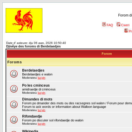
Forom di
FAQ
Cweri
Pr
Date d' asteure: dju 06 awo, 2026 10:50:40
Djivêye des foroms di Berdelaedjes
Forom
Foroms
Berdelaedjes
Berdelaedjes e walon
Moderateu
lucyin
Po les cminceus
amidraedje di cminceus
Moderateu
lucyin
Dimandes di mots
Forom po dmander des mots ou des racsegnes sol walon / Forum pour deman
Forum to ask words or information about Walloon language
Moderateu
lucyin
Rifondaedje
Forom po discuter sol rifondaedje do walon
Moderateu
lucyin
Wikipedia