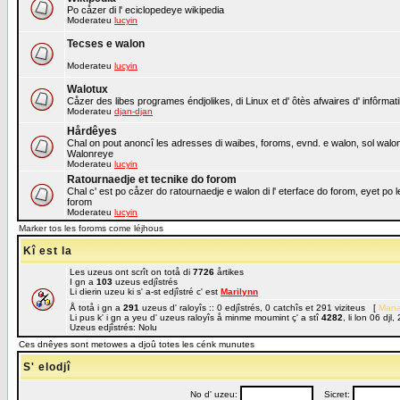
Po cåzer di l' eciclopedeye wikipedia
Moderateu
lucyin
Tecses e walon
Moderateu
lucyin
Walotux
Cåzer des libes programes éndjolikes, di Linux et d' ôtès afwaires d' infôrmat
Moderateu
djan-djan
Hårdêyes
Chal on pout anoncî les adresses di waibes, foroms, evnd. e walon, sol walon o
Walonreye
Moderateu
lucyin
Ratournaedje et tecnike do forom
Chal c' est po cåzer do ratournaedje e walon di l' eterface do forom, eyet po 
forom
Moderateu
lucyin
Marker tos les foroms come léjhous
Kî est la
Les uzeus ont scrît on totå di
7726
årtikes
I gn a
103
uzeus edjîstrés
Li dierin uzeu ki s' a-st edjîstré c' est
Marilynn
Å totå i gn a
291
uzeus d' raloyîs :: 0 edjîstrés, 0 catchîs et 291 viziteus [
Mana
Li pus k' i gn a yeu d' uzeus raloyîs å minme moumint ç' a stî
4282
, li lon 06 dj
Uzeus edjîstrés: Nolu
Ces dnêyes sont metowes a djoû totes les cénk munutes
S' elodjî
No d' uzeu:
Sicret: