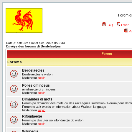
Forom di
FAQ
Cweri
Pr
Date d' asteure: dim 09 awo, 2026 0:22:33
Djivêye des foroms di Berdelaedjes
Forom
Foroms
Berdelaedjes
Berdelaedjes e walon
Moderateu
lucyin
Po les cminceus
amidraedje di cminceus
Moderateu
lucyin
Dimandes di mots
Forom po dmander des mots ou des racsegnes sol walon / Forum pour deman
Forum to ask words or information about Walloon language
Moderateu
lucyin
Rifondaedje
Forom po discuter sol rifondaedje do walon
Moderateu
lucyin
Wikipedia