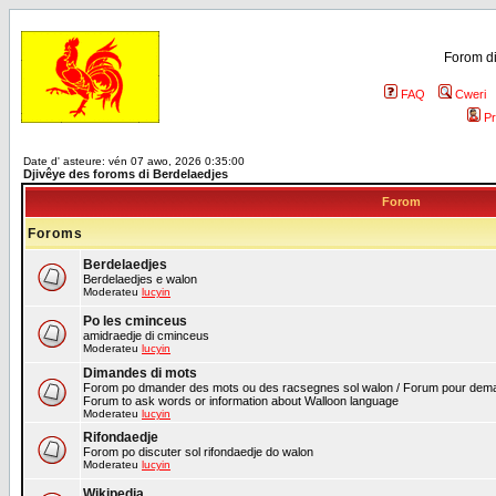
Forom di
FAQ
Cweri
Pr
Date d' asteure: vén 07 awo, 2026 0:35:00
Djivêye des foroms di Berdelaedjes
Forom
Foroms
Berdelaedjes
Berdelaedjes e walon
Moderateu
lucyin
Po les cminceus
amidraedje di cminceus
Moderateu
lucyin
Dimandes di mots
Forom po dmander des mots ou des racsegnes sol walon / Forum pour deman
Forum to ask words or information about Walloon language
Moderateu
lucyin
Rifondaedje
Forom po discuter sol rifondaedje do walon
Moderateu
lucyin
Wikipedia