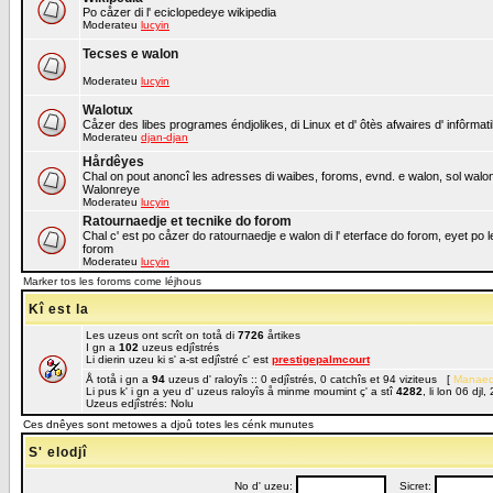
Po cåzer di l' eciclopedeye wikipedia
Moderateu
lucyin
Tecses e walon
Moderateu
lucyin
Walotux
Cåzer des libes programes éndjolikes, di Linux et d' ôtès afwaires d' infôrmat
Moderateu
djan-djan
Hårdêyes
Chal on pout anoncî les adresses di waibes, foroms, evnd. e walon, sol walon o
Walonreye
Moderateu
lucyin
Ratournaedje et tecnike do forom
Chal c' est po cåzer do ratournaedje e walon di l' eterface do forom, eyet po 
forom
Moderateu
lucyin
Marker tos les foroms come léjhous
Kî est la
Les uzeus ont scrît on totå di
7726
årtikes
I gn a
102
uzeus edjîstrés
Li dierin uzeu ki s' a-st edjîstré c' est
prestigepalmcourt
Å totå i gn a
94
uzeus d' raloyîs :: 0 edjîstrés, 0 catchîs et 94 viziteus [
Manaed
Li pus k' i gn a yeu d' uzeus raloyîs å minme moumint ç' a stî
4282
, li lon 06 dj
Uzeus edjîstrés: Nolu
Ces dnêyes sont metowes a djoû totes les cénk munutes
S' elodjî
No d' uzeu:
Sicret: