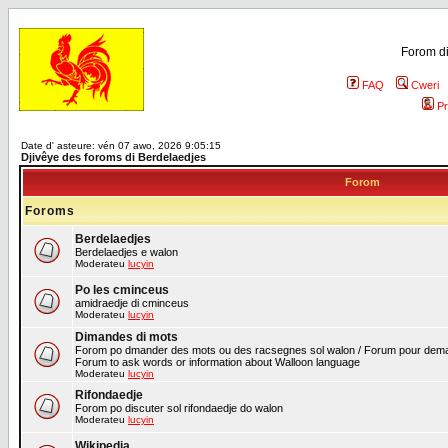
Forom di
FAQ
Cweri
Pr
Date d' asteure: vén 07 awo, 2026 9:05:15
Djivêye des foroms di Berdelaedjes
Forom
Foroms
Berdelaedjes
Berdelaedjes e walon
Moderateu
lucyin
Po les cminceus
amidraedje di cminceus
Moderateu
lucyin
Dimandes di mots
Forom po dmander des mots ou des racsegnes sol walon / Forum pour deman
Forum to ask words or information about Walloon language
Moderateu
lucyin
Rifondaedje
Forom po discuter sol rifondaedje do walon
Moderateu
lucyin
Wikipedia