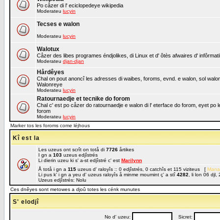
Po cåzer di l' eciclopedeye wikipedia
Moderateu
lucyin
Tecses e walon
Moderateu
lucyin
Walotux
Cåzer des libes programes éndjolikes, di Linux et d' ôtès afwaires d' infôrmat
Moderateu
djan-djan
Hårdêyes
Chal on pout anoncî les adresses di waibes, foroms, evnd. e walon, sol walon o
Walonreye
Moderateu
lucyin
Ratournaedje et tecnike do forom
Chal c' est po cåzer do ratournaedje e walon di l' eterface do forom, eyet po 
forom
Moderateu
lucyin
Marker tos les foroms come léjhous
Kî est la
Les uzeus ont scrît on totå di
7726
årtikes
I gn a
103
uzeus edjîstrés
Li dierin uzeu ki s' a-st edjîstré c' est
Marilynn
Å totå i gn a
115
uzeus d' raloyîs :: 0 edjîstrés, 0 catchîs et 115 viziteus [
Mana
Li pus k' i gn a yeu d' uzeus raloyîs å minme moumint ç' a stî
4282
, li lon 06 dj
Uzeus edjîstrés: Nolu
Ces dnêyes sont metowes a djoû totes les cénk munutes
S' elodjî
No d' uzeu:
Sicret: