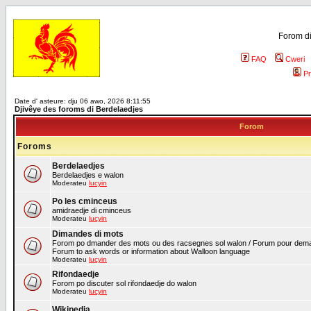
Forom di
FAQ
Cweri
Pr
Date d' asteure: dju 06 awo, 2026 8:11:55
Djivêye des foroms di Berdelaedjes
Forom
Foroms
Berdelaedjes
Berdelaedjes e walon
Moderateu
lucyin
Po les cminceus
amidraedje di cminceus
Moderateu
lucyin
Dimandes di mots
Forom po dmander des mots ou des racsegnes sol walon / Forum pour deman
Forum to ask words or information about Walloon language
Moderateu
lucyin
Rifondaedje
Forom po discuter sol rifondaedje do walon
Moderateu
lucyin
Wikipedia