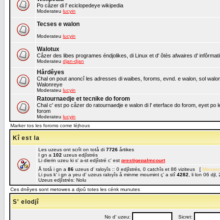
Po cåzer di l' eciclopedeye wikipedia
Moderateu
lucyin
Tecses e walon
Moderateu
lucyin
Walotux
Cåzer des libes programes éndjolikes, di Linux et d' ôtès afwaires d' infôrmat
Moderateu
djan-djan
Hårdêyes
Chal on pout anoncî les adresses di waibes, foroms, evnd. e walon, sol walon o
Walonreye
Moderateu
lucyin
Ratournaedje et tecnike do forom
Chal c' est po cåzer do ratournaedje e walon di l' eterface do forom, eyet po 
forom
Moderateu
lucyin
Marker tos les foroms come léjhous
Kî est la
Les uzeus ont scrît on totå di
7726
årtikes
I gn a
102
uzeus edjîstrés
Li dierin uzeu ki s' a-st edjîstré c' est
prestigepalmcourt
Å totå i gn a
86
uzeus d' raloyîs :: 0 edjîstrés, 0 catchîs et 86 viziteus [
Manaed
Li pus k' i gn a yeu d' uzeus raloyîs å minme moumint ç' a stî
4282
, li lon 06 dj
Uzeus edjîstrés: Nolu
Ces dnêyes sont metowes a djoû totes les cénk munutes
S' elodjî
No d' uzeu:
Sicret: