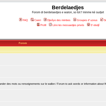
Berdelaedjes
Forom di berdelaedjes e walon, so tot l' minme ké sudjet
FAQ
Cweri
Djivêye des mimbes
Groupes d' uzeus
S
Profil
Lére les messaedjes privés
S' elodjî
Forom
er des mots ou renseignements sur le wallon / Forum to ask words or information about 