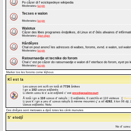
Po cåzer di l' eciclopedeye wikipedia
Moderateu
lucyin
Tecses e walon
Moderateu
lucyin
Walotux
Cåzer des libes programes éndjolikes, di Linux et d' ôtès afwaires d' infôrmat
Moderateu
djan-djan
Hårdêyes
Chal on pout anoncî les adresses di waibes, foroms, evnd. e walon, sol walon 
Moderateu
lucyin
Ratournaedje et tecnike do forom
Chal c' est po cåzer do ratournaedje e walon di l' eterface do forom, eyet po
Moderateu
lucyin
Marker tos les foroms come léjhous
Kî est la
Les uzeus ont scrît on totå di
7726
årtikes
I gn a
102
uzeus edjîstrés
Li dierin uzeu ki s' a-st edjîstré c' est
prestigepalmcourt
Å totå i gn a
110
uzeus d' raloyîs :: 0 edjîstrés, 0 catchîs et 110 viziteus [
Mana
Li pus k' i gn a yeu d' uzeus raloyîs å minme moumint ç' a stî
4282
, li lon 06 dj
Uzeus edjîstrés: Nolu
Ces dnêyes sont metowes a djoû totes les cénk munutes
S' elodjî
No d' uzeu