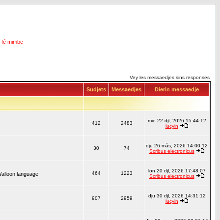
i fé mimbe
Vey les messaedjes sins responses
Sudjets
Messaedjes
Dierin messaedje
mie 22 djl, 2026 15:44:12
412
2483
lucyin
dju 26 mås, 2026 14:00:12
30
74
Scribus electronicus
lon 20 djl, 2026 17:48:07
464
1223
Walloon language
Scribus electronicus
dju 30 djl, 2026 14:31:12
907
2959
lucyin