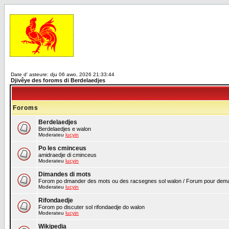
Date d' asteure: dju 06 awo, 2026 21:33:44
Djivêye des foroms di Berdelaedjes
Foroms
Berdelaedjes
Berdelaedjes e walon
Moderateu
lucyin
Po les cminceus
amidraedje di cminceus
Moderateu
lucyin
Dimandes di mots
Forom po dmander des mots ou des racsegnes sol walon / Forum pour demand
Moderateu
lucyin
Rifondaedje
Forom po discuter sol rifondaedje do walon
Moderateu
lucyin
Wikipedia