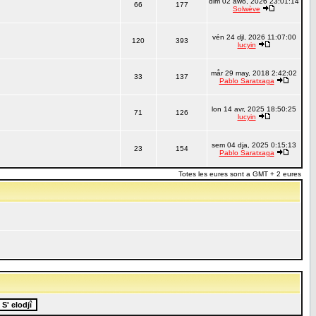
dim 02 awo, 2026 23:01:14
66
177
Solwève
vén 24 djl, 2026 11:07:00
120
393
lucyin
mår 29 may, 2018 2:42:02
33
137
Pablo Saratxaga
lon 14 avr, 2025 18:50:25
71
126
lucyin
sem 04 dja, 2025 0:15:13
23
154
Pablo Saratxaga
Totes les eures sont a GMT + 2 eures