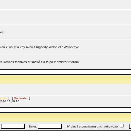
ike
ou k' on-st a vey avou l' lingaedje walon et l' Walonreye
 les kesses tecnikes et sacwès a fé po-z amidrer l' forom
edjeu
] [
Moderateu
]
l, 2026 13:19:10
:
Sicret:
M' elodjî otomaticmint a tchaeke vizite