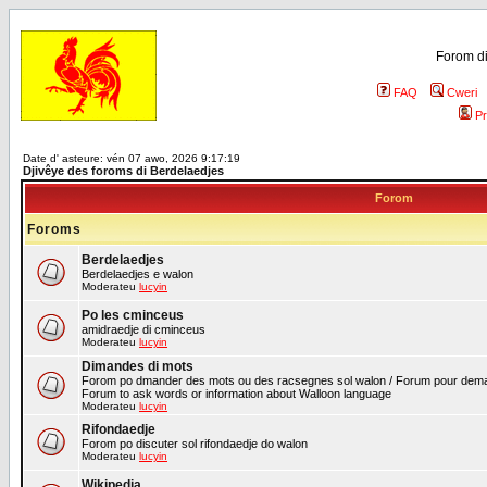
Forom di
FAQ
Cweri
Pr
Date d' asteure: vén 07 awo, 2026 9:17:19
Djivêye des foroms di Berdelaedjes
Forom
Foroms
Berdelaedjes
Berdelaedjes e walon
Moderateu
lucyin
Po les cminceus
amidraedje di cminceus
Moderateu
lucyin
Dimandes di mots
Forom po dmander des mots ou des racsegnes sol walon / Forum pour deman
Forum to ask words or information about Walloon language
Moderateu
lucyin
Rifondaedje
Forom po discuter sol rifondaedje do walon
Moderateu
lucyin
Wikipedia