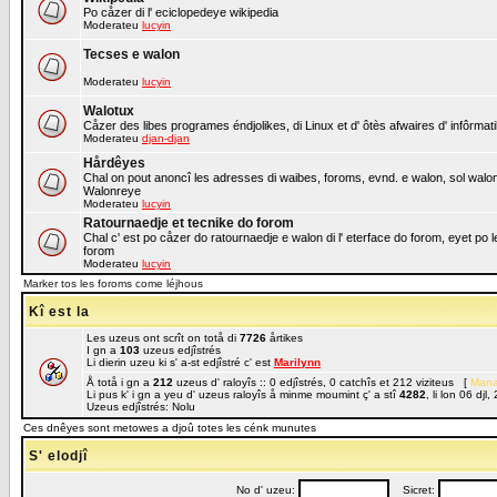
Po cåzer di l' eciclopedeye wikipedia
Moderateu
lucyin
Tecses e walon
Moderateu
lucyin
Walotux
Cåzer des libes programes éndjolikes, di Linux et d' ôtès afwaires d' infôrmat
Moderateu
djan-djan
Hårdêyes
Chal on pout anoncî les adresses di waibes, foroms, evnd. e walon, sol walon o
Walonreye
Moderateu
lucyin
Ratournaedje et tecnike do forom
Chal c' est po cåzer do ratournaedje e walon di l' eterface do forom, eyet po 
forom
Moderateu
lucyin
Marker tos les foroms come léjhous
Kî est la
Les uzeus ont scrît on totå di
7726
årtikes
I gn a
103
uzeus edjîstrés
Li dierin uzeu ki s' a-st edjîstré c' est
Marilynn
Å totå i gn a
212
uzeus d' raloyîs :: 0 edjîstrés, 0 catchîs et 212 viziteus [
Mana
Li pus k' i gn a yeu d' uzeus raloyîs å minme moumint ç' a stî
4282
, li lon 06 dj
Uzeus edjîstrés: Nolu
Ces dnêyes sont metowes a djoû totes les cénk munutes
S' elodjî
No d' uzeu:
Sicret: