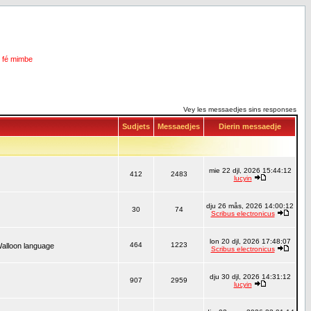
i fé mimbe
Vey les messaedjes sins responses
Sudjets
Messaedjes
Dierin messaedje
mie 22 djl, 2026 15:44:12
412
2483
lucyin
dju 26 mås, 2026 14:00:12
30
74
Scribus electronicus
lon 20 djl, 2026 17:48:07
464
1223
Walloon language
Scribus electronicus
dju 30 djl, 2026 14:31:12
907
2959
lucyin