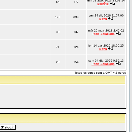
dim 02 awo, 2026 23:01:14
66
177
Solwève
vén 24 djl, 2026 11:07:00
120
393
lucyin
mår 29 may, 2018 2:42:02
33
137
Pablo Saratxaga
lon 14 avr, 2025 18:50:25
71
126
lucyin
sem 04 dja, 2025 0:15:13
23
154
Pablo Saratxaga
Totes les eures sont a GMT + 2 eures