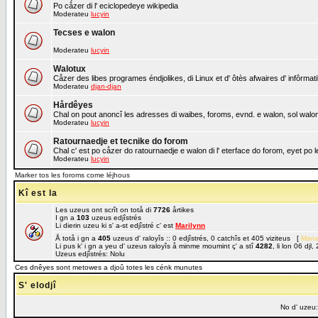
Po cåzer di l' eciclopedeye wikipedia
Moderateu
lucyin
Tecses e walon
Moderateu
lucyin
Walotux
Cåzer des libes programes éndjolikes, di Linux et d' ôtès afwaires d' infôrmat
Moderateu
djan-djan
Hårdêyes
Chal on pout anoncî les adresses di waibes, foroms, evnd. e walon, sol walon 
Moderateu
lucyin
Ratournaedje et tecnike do forom
Chal c' est po cåzer do ratournaedje e walon di l' eterface do forom, eyet po
Moderateu
lucyin
Marker tos les foroms come léjhous
Kî est la
Les uzeus ont scrît on totå di
7726
årtikes
I gn a
103
uzeus edjîstrés
Li dierin uzeu ki s' a-st edjîstré c' est
Marilynn
Å totå i gn a
405
uzeus d' raloyîs :: 0 edjîstrés, 0 catchîs et 405 viziteus [
Mana
Li pus k' i gn a yeu d' uzeus raloyîs å minme moumint ç' a stî
4282
, li lon 06 dj
Uzeus edjîstrés: Nolu
Ces dnêyes sont metowes a djoû totes les cénk munutes
S' elodjî
No d' uzeu