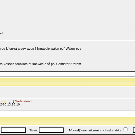
ike
ou k' on-st a vey avou l' lingaedje walon et l' Walonreye
 les kesses tecnikes et sacwès a fé po-z amidrer l' forom
edjeu
] [
Moderateu
]
l, 2026 13:19:10
:
Sicret:
M' elodjî otomaticmint a tchaeke vizite