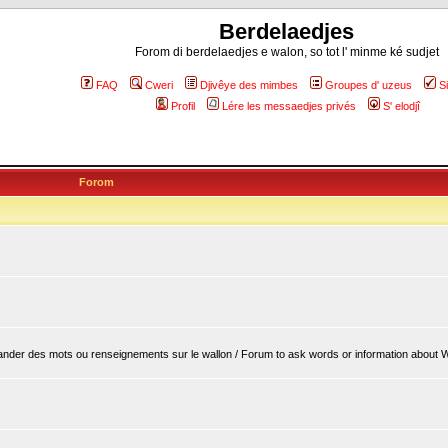
Berdelaedjes
Forom di berdelaedjes e walon, so tot l' minme ké sudjet
FAQ
Cweri
Djivêye des mimbes
Groupes d' uzeus
S
Profil
Lére les messaedjes privés
S' elodjî
Forom
er des mots ou renseignements sur le wallon / Forum to ask words or information about 