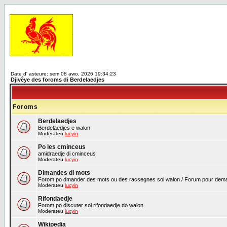
Date d' asteure: sem 08 awo, 2026 19:34:23
Djivêye des foroms di Berdelaedjes
Foroms
Berdelaedjes
Berdelaedjes e walon
Moderateu
lucyin
Po les cminceus
amidraedje di cminceus
Moderateu
lucyin
Dimandes di mots
Forom po dmander des mots ou des racsegnes sol walon / Forum pour demand
Moderateu
lucyin
Rifondaedje
Forom po discuter sol rifondaedje do walon
Moderateu
lucyin
Wikipedia