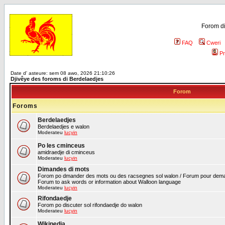
Forom di
FAQ
Cweri
Pr
Date d' asteure: sem 08 awo, 2026 21:10:26
Djivêye des foroms di Berdelaedjes
Forom
Foroms
Berdelaedjes
Berdelaedjes e walon
Moderateu
lucyin
Po les cminceus
amidraedje di cminceus
Moderateu
lucyin
Dimandes di mots
Forom po dmander des mots ou des racsegnes sol walon / Forum pour deman
Forum to ask words or information about Walloon language
Moderateu
lucyin
Rifondaedje
Forom po discuter sol rifondaedje do walon
Moderateu
lucyin
Wikipedia