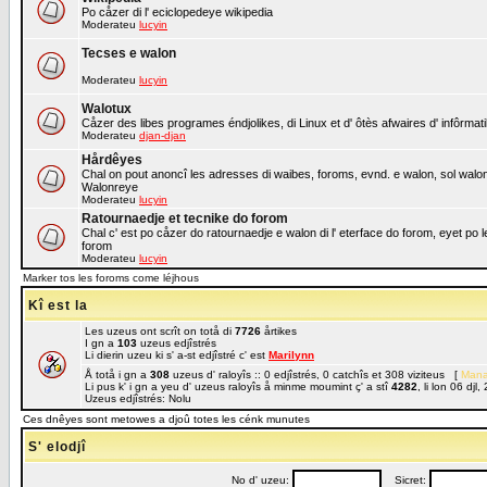
Po cåzer di l' eciclopedeye wikipedia
Moderateu
lucyin
Tecses e walon
Moderateu
lucyin
Walotux
Cåzer des libes programes éndjolikes, di Linux et d' ôtès afwaires d' infôrmat
Moderateu
djan-djan
Hårdêyes
Chal on pout anoncî les adresses di waibes, foroms, evnd. e walon, sol walon o
Walonreye
Moderateu
lucyin
Ratournaedje et tecnike do forom
Chal c' est po cåzer do ratournaedje e walon di l' eterface do forom, eyet po 
forom
Moderateu
lucyin
Marker tos les foroms come léjhous
Kî est la
Les uzeus ont scrît on totå di
7726
årtikes
I gn a
103
uzeus edjîstrés
Li dierin uzeu ki s' a-st edjîstré c' est
Marilynn
Å totå i gn a
308
uzeus d' raloyîs :: 0 edjîstrés, 0 catchîs et 308 viziteus [
Mana
Li pus k' i gn a yeu d' uzeus raloyîs å minme moumint ç' a stî
4282
, li lon 06 dj
Uzeus edjîstrés: Nolu
Ces dnêyes sont metowes a djoû totes les cénk munutes
S' elodjî
No d' uzeu:
Sicret: