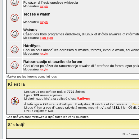
Po cåzer di l' eciclopedeye wikipedia
Moderateu
lucyin
Tecses e walon
Moderateu
lucyin
Walotux
Cåzer des libes programes éndjolikes, di Linux et d' ôtès afwaires d' infôrmat
Moderateu
djan-djan
Hårdêyes
Chal on pout anoncî les adresses di waibes, foroms, evnd. e walon, sol walon 
Moderateu
lucyin
Ratournaedje et tecnike do forom
Chal c' est po cåzer do ratournaedje e walon di l' eterface do forom, eyet po
Moderateu
lucyin
Marker tos les foroms come léjhous
Kî est la
Les uzeus ont scrît on totå di
7726
årtikes
I gn a
103
uzeus edjîstrés
Li dierin uzeu ki s' a-st edjîstré c' est
Marilynn
Å totå i gn a
226
uzeus d' raloyîs :: 0 edjîstrés, 0 catchîs et 226 viziteus [
Mana
Li pus k' i gn a yeu d' uzeus raloyîs å minme moumint ç' a stî
4282
, li lon 06 dj
Uzeus edjîstrés: Nolu
Ces dnêyes sont metowes a djoû totes les cénk munutes
S' elodjî
No d' uzeu