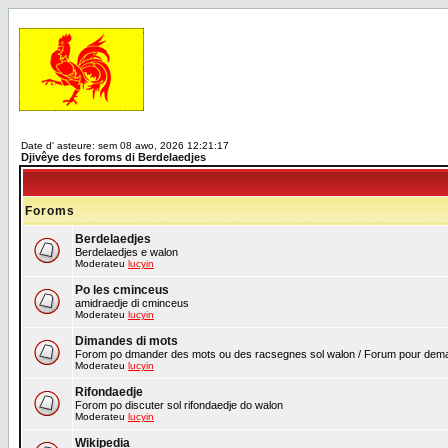
Date d' asteure: sem 08 awo, 2026 12:21:17
Djivêye des foroms di Berdelaedjes
Foroms
Berdelaedjes
Berdelaedjes e walon
Moderateu
lucyin
Po les cminceus
amidraedje di cminceus
Moderateu
lucyin
Dimandes di mots
Forom po dmander des mots ou des racsegnes sol walon / Forum pour demand
Moderateu
lucyin
Rifondaedje
Forom po discuter sol rifondaedje do walon
Moderateu
lucyin
Wikipedia