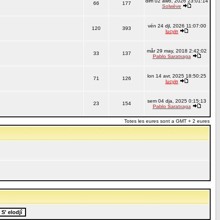
dim 02 awo, 2026 23:01:14
66
177
Solwève
vén 24 djl, 2026 11:07:00
120
393
lucyin
mår 29 may, 2018 2:42:02
33
137
Pablo Saratxaga
lon 14 avr, 2025 18:50:25
71
126
lucyin
sem 04 dja, 2025 0:15:13
23
154
Pablo Saratxaga
Totes les eures sont a GMT + 2 eures