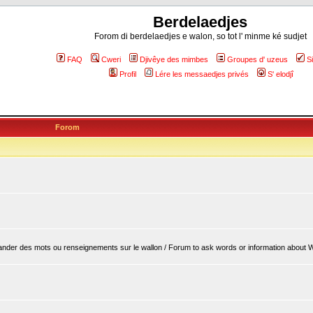
Berdelaedjes
Forom di berdelaedjes e walon, so tot l' minme ké sudjet
FAQ
Cweri
Djivêye des mimbes
Groupes d' uzeus
S
Profil
Lére les messaedjes privés
S' elodjî
Forom
er des mots ou renseignements sur le wallon / Forum to ask words or information about 