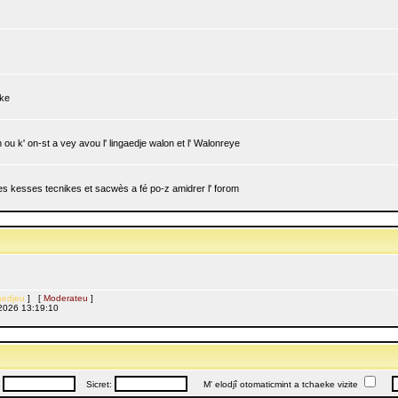
ike
ou k' on-st a vey avou l' lingaedje walon et l' Walonreye
 les kesses tecnikes et sacwès a fé po-z amidrer l' forom
edjeu
] [
Moderateu
]
l, 2026 13:19:10
:
Sicret:
M' elodjî otomaticmint a tchaeke vizite