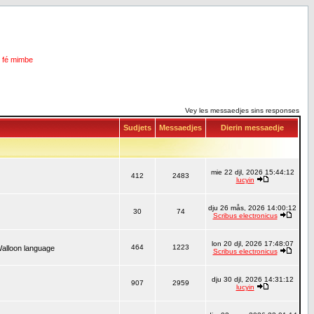
i fé mimbe
Vey les messaedjes sins responses
Sudjets
Messaedjes
Dierin messaedje
mie 22 djl, 2026 15:44:12
412
2483
lucyin
dju 26 mås, 2026 14:00:12
30
74
Scribus electronicus
lon 20 djl, 2026 17:48:07
464
1223
Walloon language
Scribus electronicus
dju 30 djl, 2026 14:31:12
907
2959
lucyin