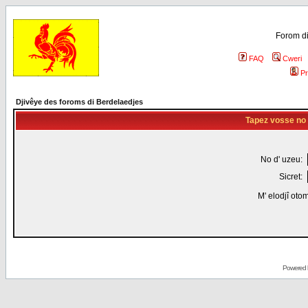
Forom di
FAQ
Cweri
Pr
Djivêye des foroms di Berdelaedjes
Tapez vosse no d
No d' uzeu:
Sicret:
M' elodjî oto
Powered