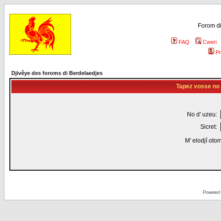
Forom di
FAQ
Cweri
Pr
Djivêye des foroms di Berdelaedjes
Tapez vosse no d
No d' uzeu:
Sicret:
M' elodjî oto
Powered