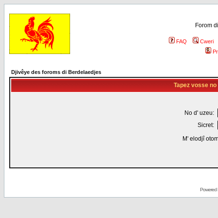
Forom di
FAQ
Cweri
Pr
Djivêye des foroms di Berdelaedjes
Tapez vosse no d
No d' uzeu:
Sicret:
M' elodjî oto
Powered