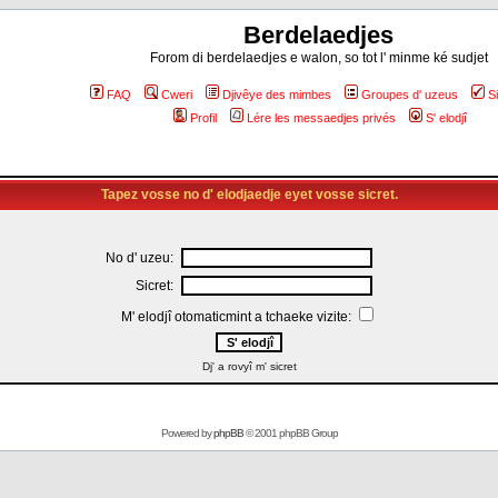
Berdelaedjes
Forom di berdelaedjes e walon, so tot l' minme ké sudjet
FAQ
Cweri
Djivêye des mimbes
Groupes d' uzeus
S
Profil
Lére les messaedjes privés
S' elodjî
Tapez vosse no d' elodjaedje eyet vosse sicret.
No d' uzeu:
Sicret:
M' elodjî otomaticmint a tchaeke vizite:
Dj' a rovyî m' sicret
Powered by
phpBB
© 2001 phpBB Group