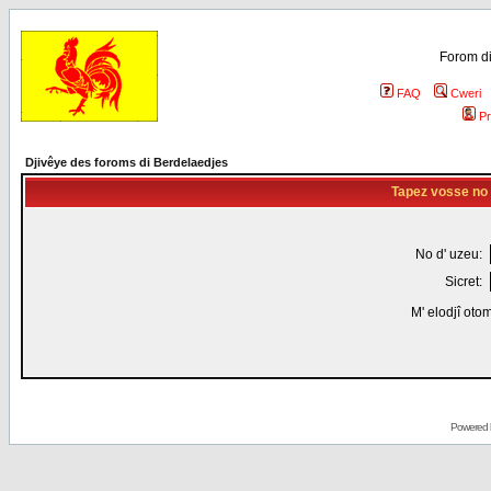
Forom di
FAQ
Cweri
Pr
Djivêye des foroms di Berdelaedjes
Tapez vosse no d
No d' uzeu:
Sicret:
M' elodjî oto
Powered