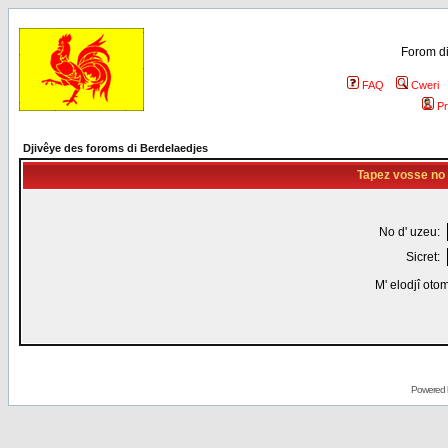
Forom di
FAQ
Cweri
Pr
Djivêye des foroms di Berdelaedjes
Tapez vosse no d
No d' uzeu:
Sicret:
M' elodjî oto
Powered