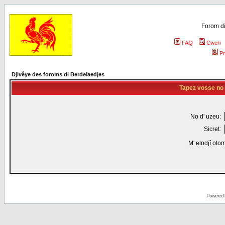
Forom di
FAQ
Cweri
Pr
Djivêye des foroms di Berdelaedjes
Tapez vosse no d
No d' uzeu:
Sicret:
M' elodjî oto
Powered