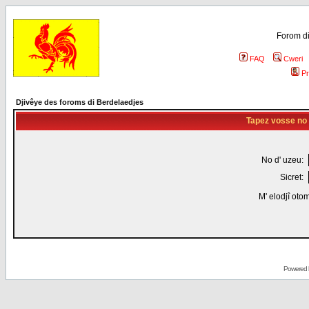
Forom di
FAQ
Cweri
Pr
Djivêye des foroms di Berdelaedjes
Tapez vosse no d
No d' uzeu:
Sicret:
M' elodjî oto
Powered