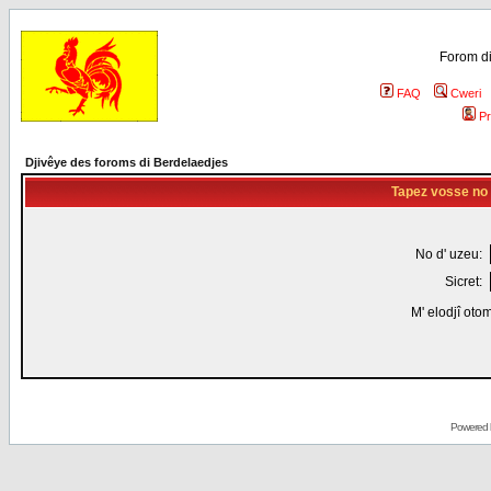
Forom di
FAQ
Cweri
Pr
Djivêye des foroms di Berdelaedjes
Tapez vosse no d
No d' uzeu:
Sicret:
M' elodjî oto
Powered