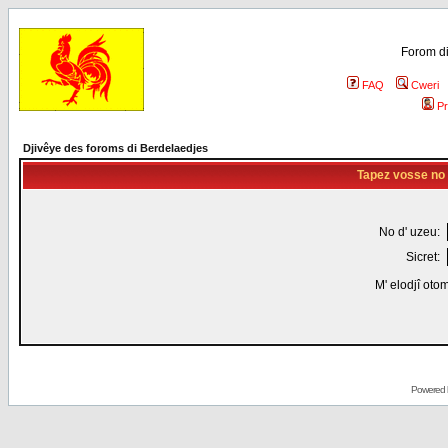
Forom di
FAQ
Cweri
Pr
Djivêye des foroms di Berdelaedjes
Tapez vosse no d
No d' uzeu:
Sicret:
M' elodjî oto
Powered