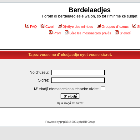
Berdelaedjes
Forom di berdelaedjes e walon, so tot l' minme ké sudjet
FAQ
Cweri
Djivêye des mimbes
Groupes d' uzeus
S
Profil
Lére les messaedjes privés
S' elodjî
Tapez vosse no d' elodjaedje eyet vosse sicret.
No d' uzeu:
Sicret:
M' elodjî otomaticmint a tchaeke vizite:
Dj' a rovyî m' sicret
Powered by
phpBB
© 2001 phpBB Group