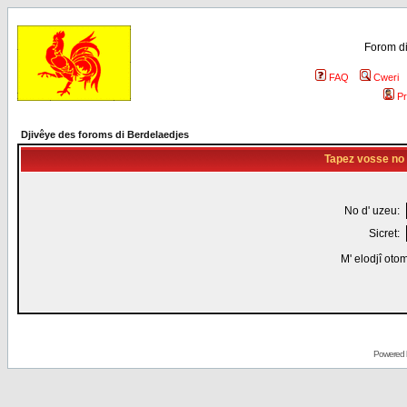
Forom di
FAQ
Cweri
Pr
Djivêye des foroms di Berdelaedjes
Tapez vosse no d
No d' uzeu:
Sicret:
M' elodjî oto
Powered