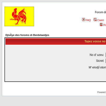
Forom di
FAQ
Cweri
Pr
Djivêye des foroms di Berdelaedjes
Tapez vosse no d
No d' uzeu:
Sicret:
M' elodjî oto
Powered