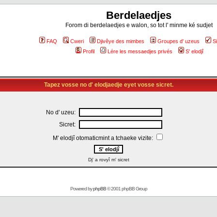
Berdelaedjes
Forom di berdelaedjes e walon, so tot l' minme ké sudjet
FAQ
Cweri
Djivêye des mimbes
Groupes d' uzeus
S
Profil
Lére les messaedjes privés
S' elodjî
Tapez vosse no d' elodjaedje eyet vosse sicret.
No d' uzeu:
Sicret:
M' elodjî otomaticmint a tchaeke vizite:
Dj' a rovyî m' sicret
Powered by
phpBB
© 2001 phpBB Group