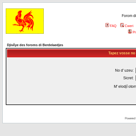
Forom di
FAQ
Cweri
Pr
Djivêye des foroms di Berdelaedjes
Tapez vosse no d
No d' uzeu:
Sicret:
M' elodjî oto
Powered