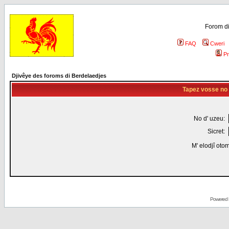
Forom di
FAQ
Cweri
Pr
Djivêye des foroms di Berdelaedjes
Tapez vosse no d
No d' uzeu:
Sicret:
M' elodjî oto
Powered