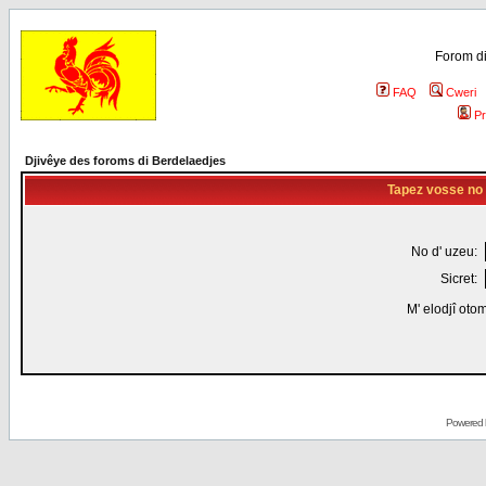
Forom di
FAQ
Cweri
Pr
Djivêye des foroms di Berdelaedjes
Tapez vosse no d
No d' uzeu:
Sicret:
M' elodjî oto
Powered