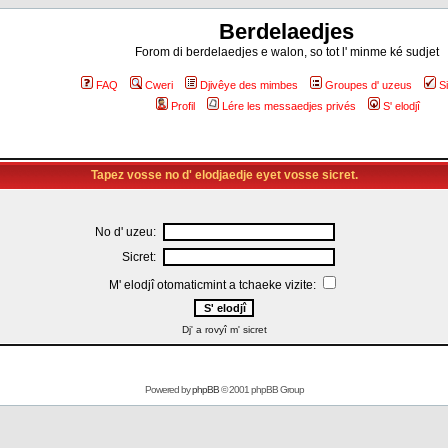
Berdelaedjes
Forom di berdelaedjes e walon, so tot l' minme ké sudjet
FAQ
Cweri
Djivêye des mimbes
Groupes d' uzeus
S
Profil
Lére les messaedjes privés
S' elodjî
Tapez vosse no d' elodjaedje eyet vosse sicret.
No d' uzeu:
Sicret:
M' elodjî otomaticmint a tchaeke vizite:
Dj' a rovyî m' sicret
Powered by
phpBB
© 2001 phpBB Group