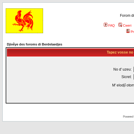
Forom di
FAQ
Cweri
Pr
Djivêye des foroms di Berdelaedjes
Tapez vosse no d
No d' uzeu:
Sicret:
M' elodjî oto
Powered