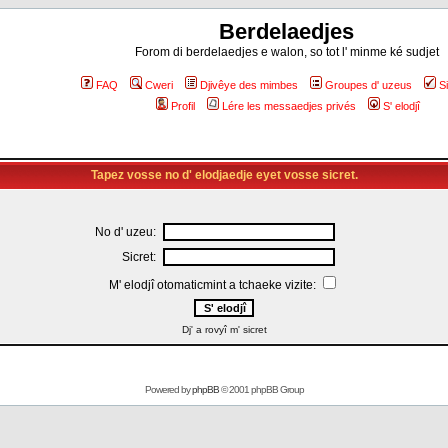
Berdelaedjes
Forom di berdelaedjes e walon, so tot l' minme ké sudjet
FAQ
Cweri
Djivêye des mimbes
Groupes d' uzeus
S
Profil
Lére les messaedjes privés
S' elodjî
Tapez vosse no d' elodjaedje eyet vosse sicret.
No d' uzeu:
Sicret:
M' elodjî otomaticmint a tchaeke vizite:
Dj' a rovyî m' sicret
Powered by
phpBB
© 2001 phpBB Group