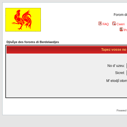
Forom di
FAQ
Cweri
Pr
Djivêye des foroms di Berdelaedjes
Tapez vosse no d
No d' uzeu:
Sicret:
M' elodjî oto
Powered