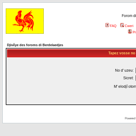
Forom di
FAQ
Cweri
Pr
Djivêye des foroms di Berdelaedjes
Tapez vosse no d
No d' uzeu:
Sicret:
M' elodjî oto
Powered