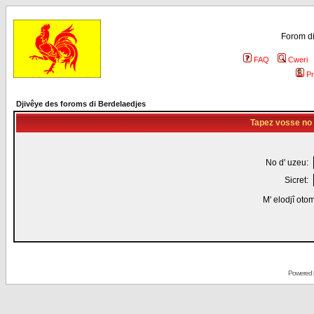
Forom di
FAQ
Cweri
Pr
Djivêye des foroms di Berdelaedjes
Tapez vosse no d
No d' uzeu:
Sicret:
M' elodjî oto
Powered