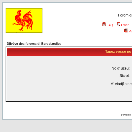
Forom di
FAQ
Cweri
Pr
Djivêye des foroms di Berdelaedjes
Tapez vosse no d
No d' uzeu:
Sicret:
M' elodjî oto
Powered